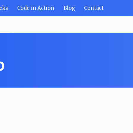
cks
Code in Action
Blog
Contact
p