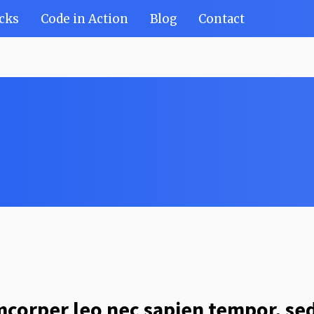
cks
Code in Action
Blog
Contact
corper leo nec sapien tempor, se