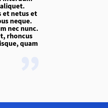
aliquet.
 et netus et
bus neque.
um nec nunc.
et, rhoncus
erisque, quam