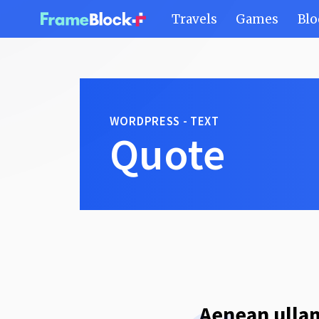
Travels
Games
Blo
WORDPRESS - TEXT
Quote
Aenean ullam