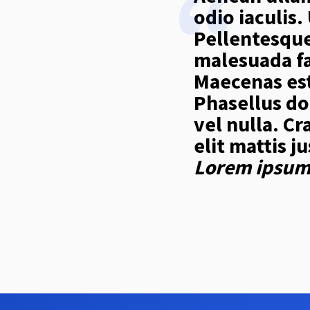
odio iaculis
Pellentesque
malesuada fa
Maecenas est
Phasellus do
vel nulla. Cr
elit mattis j
Lorem ipsum