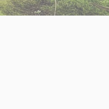
Skip to Main Content
Lorem ipsum dolor sit amet, consectetur
adipiscing elit. Nulla sodales metus sit amet
hendrerit convallis. Vestibulum ante ipsum
primis in faucibus orci luctus et ultrices posuere
cubilia curae; Nunc aliquam felis id urna iaculis,
sed mattis sem vulputate. Nullam in tincidunt
erat. Nunc id bibendum mauris. Vestibulum
suscipit nisl ut eros sodales, ut imperdiet sapien
pulvinar. Vivamus vitae tempus ex. Suspendisse id
arcu sollicitudin, pulvinar quam vitae, fringilla
lectus. Maecenas ex ligula, facilisis et ex